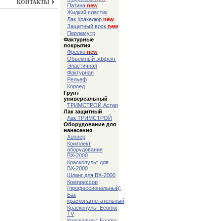
КОНТАКТЫ
Патина
new
Жидкий пластик
Лак Кракелюр
new
Защитный воск
new
Перламутр
Фактурные
покрытия
Фреско
new
Объемный эффект
Эластичная
Фактурная
Рельеф
Короед
Грунт
универсальный
ТРИМСТРОЙ Астар
Лак защитный
Лак ТРИМСТРОЙ
Оборудование для
нанесения
Хоппер
Комплект
оборудования
ВХ-2000
Краскопульт для
ВХ-2000
Шланг для ВХ-2000
Компрессор
(профессиональный)
Бак
красконагнетательный
Краскопульт Ecomix
TV
Краскопульт Ecomix