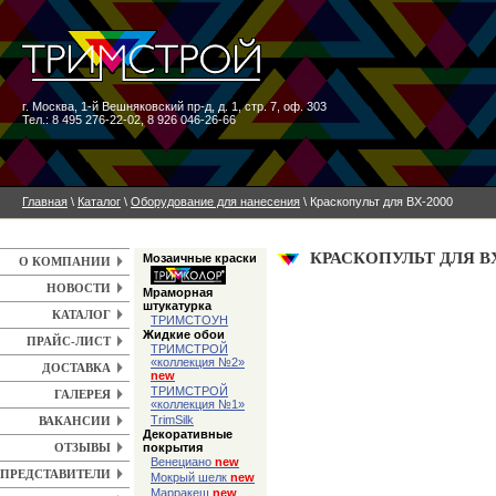
г. Москва
,
1-й Вешняковский пр-д, д. 1, стр. 7, оф. 303
Тел.: 8 495 276-22-02, 8 926 046-26-66
Главная
\
Каталог
\
Оборудование для нанесения
\ Краскопульт для ВХ-2000
КРАСКОПУЛЬТ ДЛЯ ВХ
Мозаичные краски
О КОМПАНИИ
НОВОСТИ
Мраморная
штукатурка
КАТАЛОГ
ТРИМСТОУН
Жидкие обои
ПРАЙС-ЛИСТ
ТРИМСТРОЙ
«коллекция №2»
ДОСТАВКА
new
ТРИМСТРОЙ
ГАЛЕРЕЯ
«коллекция №1»
TrimSilk
ВАКАНСИИ
Декоративные
покрытия
ОТЗЫВЫ
Венециано
new
ПРЕДСТАВИТЕЛИ
Мокрый шелк
new
Марракеш
new