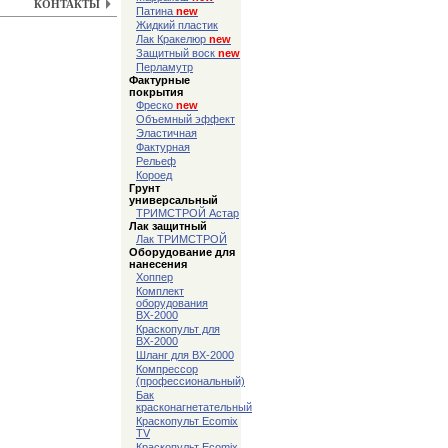
КОНТАКТЫ
Патина
new
Жидкий пластик
Лак Кракелюр
new
Защитный воск
new
Перламутр
Фактурные
покрытия
Фреско
new
Объемный эффект
Эластичная
Фактурная
Рельеф
Короед
Грунт
универсальный
ТРИМСТРОЙ Астар
Лак защитный
Лак ТРИМСТРОЙ
Оборудование для
нанесения
Хоппер
Комплект
оборудования
ВХ-2000
Краскопульт для
ВХ-2000
Шланг для ВХ-2000
Компрессор
(профессиональный)
Бак
красконагнетательный
Краскопульт Ecomix
TV
Краскопульт Ecomix