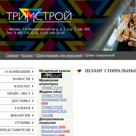
г. Москва
,
1-й Вешняковский пр-д, д. 1, стр. 7, оф. 303
Тел.: 8 495 276-22-02, 8 926 046-26-66
Главная
\
Каталог
\
Оборудование для нанесения
\ Шланг спиральный
ШЛАНГ СПИРАЛЬНЫ
Мозаичные краски
О КОМПАНИИ
НОВОСТИ
Мраморная
штукатурка
КАТАЛОГ
ТРИМСТОУН
Жидкие обои
ПРАЙС-ЛИСТ
ТРИМСТРОЙ
«коллекция №2»
ДОСТАВКА
new
ТРИМСТРОЙ
ГАЛЕРЕЯ
«коллекция №1»
TrimSilk
ВАКАНСИИ
Декоративные
покрытия
ОТЗЫВЫ
Венециано
new
ПРЕДСТАВИТЕЛИ
Мокрый шелк
new
Марракеш
new