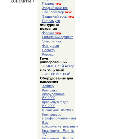
КОНТАКТЫ
Патина
new
Жидкий пластик
Лак Кракелюр
new
Защитный воск
new
Перламутр
Фактурные
покрытия
Фреско
new
Объемный эффект
Эластичная
Фактурная
Рельеф
Короед
Грунт
универсальный
ТРИМСТРОЙ Астар
Лак защитный
Лак ТРИМСТРОЙ
Оборудование для
нанесения
Хоппер
Комплект
оборудования
ВХ-2000
Краскопульт для
ВХ-2000
Шланг для ВХ-2000
Компрессор
(профессиональный)
Бак
красконагнетательный
Краскопульт Ecomix
TV
Краскопульт Ecomix