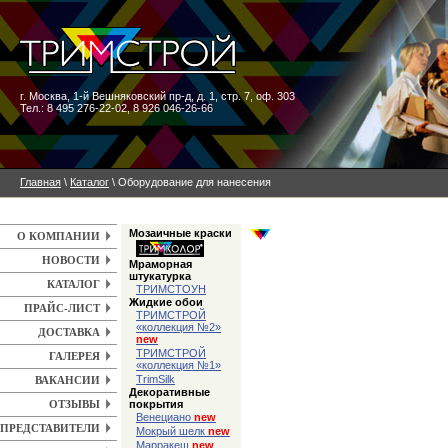
г. Москва
,
1-й Вешняковский пр-д, д. 1, стр. 7, оф. 303
Тел.: 8 495 276-22-02, 8 926 046-26-66
Главная
\
Каталог
\ Оборудование для нанесения
Мозаичные краски
О КОМПАНИИ
НОВОСТИ
Мраморная
штукатурка
КАТАЛОГ
ТРИМСТОУН
Жидкие обои
ПРАЙС-ЛИСТ
ТРИМСТРОЙ
«коллекция №2»
ДОСТАВКА
new
ТРИМСТРОЙ
ГАЛЕРЕЯ
«коллекция №1»
TrimSilk
ВАКАНСИИ
Декоративные
покрытия
ОТЗЫВЫ
Венециано
new
ПРЕДСТАВИТЕЛИ
Мокрый шелк
new
Марракеш
new