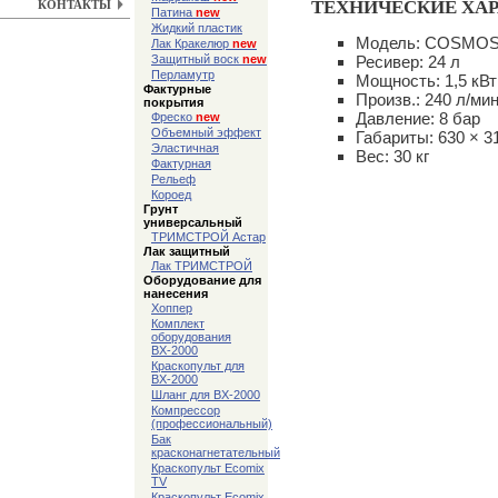
ТЕХНИЧЕСКИЕ ХАР
КОНТАКТЫ
Патина
new
Жидкий пластик
Модель: COSMOS
Лак Кракелюр
new
Защитный воск
new
Ресивер: 24 л
Перламутр
Мощность: 1,5 кВт
Фактурные
Произв.: 240 л/ми
покрытия
Давление: 8 бар
Фреско
new
Объемный эффект
Габариты: 630 × 3
Эластичная
Вес: 30 кг
Фактурная
Рельеф
Короед
Грунт
универсальный
ТРИМСТРОЙ Астар
Лак защитный
Лак ТРИМСТРОЙ
Оборудование для
нанесения
Хоппер
Комплект
оборудования
ВХ-2000
Краскопульт для
ВХ-2000
Шланг для ВХ-2000
Компрессор
(профессиональный)
Бак
красконагнетательный
Краскопульт Ecomix
TV
Краскопульт Ecomix