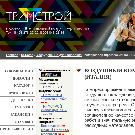
г. Москва
,
1-й Вешняковский пр-д, д. 1, стр. 7, оф. 303
Тел.: 8 495 276-22-02, 8 926 046-26-66
Главная
\
Каталог
\
Оборудование для нанесения
\ Компрессор (профессиональны
ВОЗДУШНЫЙ КОМ
Мозаичные краски
О КОМПАНИИ
(ИТАЛИЯ)
НОВОСТИ
Мраморная
штукатурка
КАТАЛОГ
ТРИМСТОУН
Компрессор имеет прям
Жидкие обои
ПРАЙС-ЛИСТ
воздушное охлаждение,
ТРИМСТРОЙ
«коллекция №2»
автоматическое отключ
ДОСТАВКА
new
случае его перегрева. О
ТРИМСТРОЙ
ГАЛЕРЕЯ
высокую производитель
«коллекция №1»
великолепное качество
TrimSilk
ВАКАНСИИ
Декоративные
работ и значительную 
покрытия
ОТЗЫВЫ
расходных материалов.
Венециано
new
ПРЕДСТАВИТЕЛИ
Мокрый шелк
new
Марракеш
new