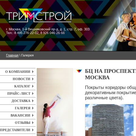
г. Москва
,
1-й Вешняковский пр-д, д. 1, стр. 7, оф. 303
Тел.: 8 495 276-22-02, 8 926 046-26-66
Главная
\ Галерея
БЦ НА ПРОСПЕКТ
О КОМПАНИИ
МОСКВА
НОВОСТИ
КАТАЛОГ
Покрыты коридоры обще
декоративным покрыти
ПРАЙС-ЛИСТ
различные цвета).
ДОСТАВКА
ГАЛЕРЕЯ
ВАКАНСИИ
ОТЗЫВЫ
ПРЕДСТАВИТЕЛИ