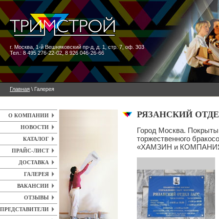
г. Москва
,
1-й Вешняковский пр-д, д. 1, стр. 7, оф. 303
Тел.: 8 495 276-22-02, 8 926 046-26-66
Главная
\ Галерея
РЯЗАНСКИЙ ОТДЕ
О КОМПАНИИ
НОВОСТИ
Город Москва. Покрыт
торжественного бракос
КАТАЛОГ
«ХАМЗИН и КОМПАНИ
ПРАЙС-ЛИСТ
ДОСТАВКА
ГАЛЕРЕЯ
ВАКАНСИИ
ОТЗЫВЫ
ПРЕДСТАВИТЕЛИ