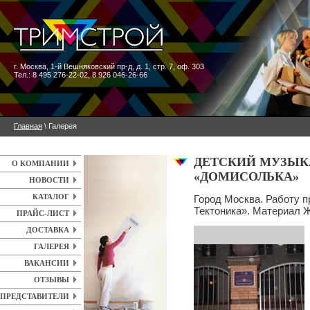
г. Москва
,
1-й Вешняковский пр-д, д. 1, стр. 7, оф. 303
Тел.: 8 495 276-22-02, 8 926 046-26-66
Главная
\ Галерея
ДЕТСКИЙ МУЗЫК
О КОМПАНИИ
«ДОМИСОЛЬКА»
НОВОСТИ
КАТАЛОГ
Город Москва. Работу 
Тектоника». Материал
ПРАЙС-ЛИСТ
ДОСТАВКА
ГАЛЕРЕЯ
ВАКАНСИИ
ОТЗЫВЫ
ПРЕДСТАВИТЕЛИ